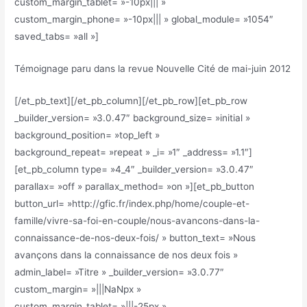
custom_margin_tablet= »-10px||| »
custom_margin_phone= »-10px||| » global_module= »1054″
saved_tabs= »all »]
Témoignage paru dans la revue Nouvelle Cité de mai-juin 2012
[/et_pb_text][/et_pb_column][/et_pb_row][et_pb_row
_builder_version= »3.0.47″ background_size= »initial »
background_position= »top_left »
background_repeat= »repeat » _i= »1″ _address= »1.1″]
[et_pb_column type= »4_4″ _builder_version= »3.0.47″
parallax= »off » parallax_method= »on »][et_pb_button
button_url= »http://gfic.fr/index.php/home/couple-et-
famille/vivre-sa-foi-en-couple/nous-avancons-dans-la-
connaissance-de-nos-deux-fois/ » button_text= »Nous
avançons dans la connaissance de nos deux fois »
admin_label= »Titre » _builder_version= »3.0.77″
custom_margin= »|||NaNpx »
custom_margin_tablet= »|||-25px »