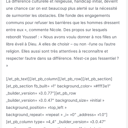
La différence culturelle et religieuse, handicap initial, devient
une chance car on est beaucoup plus alerté sur la nécessité
de surmonter les obstacles. Elle fonde des engagements
communs pour refuser les barrières que les hommes dressent
entre eux », commente Nicole. Des propos sur lesquels
rebondit Youssef : « Nous avons voulu donner à nos filles un
libre éveil à Dieu. A elles de choisir – ou non -l’une ou l’autre
religion. Elles aussi sont très attentives à reconnaître et
respecter l’autre dans sa différence. N’est-ce pas l’essentiel ?
»
[/et_pb_text][/et_pb_column][/et_pb_row][/et_pb_section]
[et_pb_section fb_built= »1″ background_color= »#fff3e1″
_builder_version= »3.0.77″][et_pb_row
_builder_version= »3.0.47″ background_size= »initial »
background_position= »top_left »
background_repeat= »repeat » _i= »0″ _address= »1.0″]
[et_pb_column type= »4_4″ _builder_version= »3.0.47″