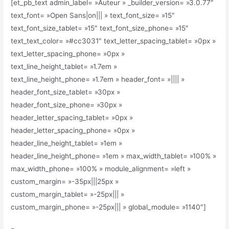
[et_pb_text admin_label= »Auteur » _builder_version= »3.0.77″
text_font= »Open Sans|on||| » text_font_size= »15″
text_font_size_tablet= »15″ text_font_size_phone= »15″
text_text_color= »#cc3031″ text_letter_spacing_tablet= »0px »
text_letter_spacing_phone= »0px »
text_line_height_tablet= »1.7em »
text_line_height_phone= »1.7em » header_font= »|||| »
header_font_size_tablet= »30px »
header_font_size_phone= »30px »
header_letter_spacing_tablet= »0px »
header_letter_spacing_phone= »0px »
header_line_height_tablet= »1em »
header_line_height_phone= »1em » max_width_tablet= »100% »
max_width_phone= »100% » module_alignment= »left »
custom_margin= »-35px|||25px »
custom_margin_tablet= »-25px||| »
custom_margin_phone= »-25px||| » global_module= »1140″]