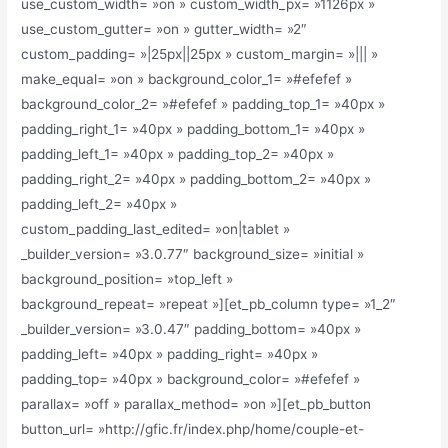
use_custom_width= »on » custom_width_px= »1126px »
use_custom_gutter= »on » gutter_width= »2″
custom_padding= »|25px||25px » custom_margin= »||| »
make_equal= »on » background_color_1= »#efefef »
background_color_2= »#efefef » padding_top_1= »40px »
padding_right_1= »40px » padding_bottom_1= »40px »
padding_left_1= »40px » padding_top_2= »40px »
padding_right_2= »40px » padding_bottom_2= »40px »
padding_left_2= »40px »
custom_padding_last_edited= »on|tablet »
_builder_version= »3.0.77″ background_size= »initial »
background_position= »top_left »
background_repeat= »repeat »][et_pb_column type= »1_2″
_builder_version= »3.0.47″ padding_bottom= »40px »
padding_left= »40px » padding_right= »40px »
padding_top= »40px » background_color= »#efefef »
parallax= »off » parallax_method= »on »][et_pb_button
button_url= »http://gfic.fr/index.php/home/couple-et-