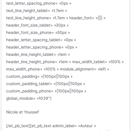
text_letter_spacing_phone= »0px »
text_line_height_tablet= »1.7em »
text_line_height_phone= »1.7em » header_font= »|||| »
header_font_size_tablet= »30px »
header_font_size_phone= »30px »
header_letter_spacing_tablet= »0px »
header_letter_spacing_phone= »0px »
header_line_height_tablet= »1em »
header_line_height_phone= »1em » max_width_tablet= »100% »
max_width_phone= »100% » module_alignment= »left »
custom_padding= »|100px||100px »
custom_padding_tablet= »|100px||100px »
custom_padding_phone= »|100px||100px »
global_module= »1039″]
Nicole et Youssef
[/et_pb_text][et_pb_text admin_label= »Auteur »