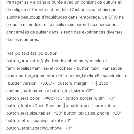
Partager sa vie dans la durée avec un conjoint de culture et
de religion différente est un défi. C’est aussi un choix qui
suscite beaucoup d’inquiétudes dans l’entourage. Le GFIC ne
propose ni modèle, ni conseils mais permet aux personnes
concernées de puiser dans le récit des expériences diverses
de ses membres.
[/et_pb_text][et_pb_button
button_url= »http://gfic.fr/index.php/home/couple-et-
famille/belles-familles-et-proches/ » button_text= »En savoir
plus » button_alignment= »left » admin_label= »En savoir plus »
_builder_version= »3.0.77″ custom_margin= »|||-25px »
custom_button= »on » button_text_size= »12″
button_text_color= »#0c71c3″ button_border_width= »0″
button_font= »Open Sans|on||| » button_use_icon= »off »
button_text_size_tablet= »20″ button_text_size_phone= »20″
button_letter_spacing_tablet= »0″
button_letter_spacing_phone= »0″