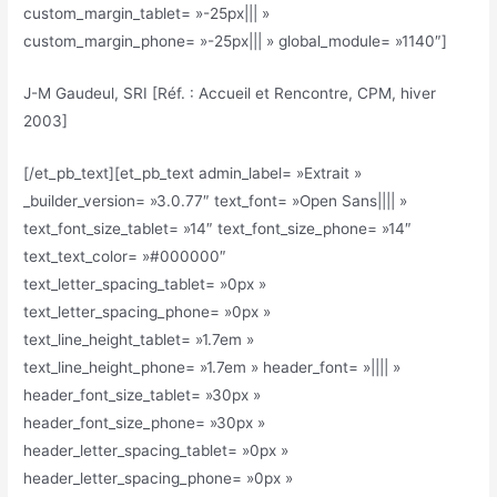
custom_margin_tablet= »-25px||| »
custom_margin_phone= »-25px||| » global_module= »1140″]
J-M Gaudeul, SRI [Réf. : Accueil et Rencontre, CPM, hiver
2003]
[/et_pb_text][et_pb_text admin_label= »Extrait »
_builder_version= »3.0.77″ text_font= »Open Sans|||| »
text_font_size_tablet= »14″ text_font_size_phone= »14″
text_text_color= »#000000″
text_letter_spacing_tablet= »0px »
text_letter_spacing_phone= »0px »
text_line_height_tablet= »1.7em »
text_line_height_phone= »1.7em » header_font= »|||| »
header_font_size_tablet= »30px »
header_font_size_phone= »30px »
header_letter_spacing_tablet= »0px »
header_letter_spacing_phone= »0px »