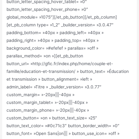
button_letter_spacing_hover_tablet= »0″
button_letter_spacing_hover_phone= »0″
global_module= »1075″][/et_pb_button][/et_pb_column]
[et_pb_column type= »1_2″ _builder_version= »3.0.47″
padding_bottom= »40px » padding_left= »40px »
padding_right= »40px » padding_top= »40px »
background_color= »#efefef » parallax= »off »
parallax_method= »on »][et_pb_button
button_url= »http://gfic.fr/index.php/home/couple-et-
famille/education-et-transmission/ » button_text= »Éducation
et transmission » button_alignment= »left »
admin_label= »Titre » _builder_version= »3.0.77″
custom_margin= »-20px|||-40px »
custom_margin_tablet= »-20px|||-40px »
custom_margin_phone= »-20px|||-40px »
custom_button= »on » button_text_size= »25″
button_text_color= »#0c71c3″ button_border_width= »0″
button_font= »Open Sans|on||| » button_use_icon= »off »