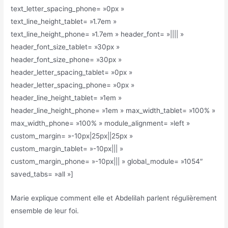
text_letter_spacing_phone= »0px »
text_line_height_tablet= »1.7em »
text_line_height_phone= »1.7em » header_font= »|||| »
header_font_size_tablet= »30px »
header_font_size_phone= »30px »
header_letter_spacing_tablet= »0px »
header_letter_spacing_phone= »0px »
header_line_height_tablet= »1em »
header_line_height_phone= »1em » max_width_tablet= »100% »
max_width_phone= »100% » module_alignment= »left »
custom_margin= »-10px|25px||25px »
custom_margin_tablet= »-10px||| »
custom_margin_phone= »-10px||| » global_module= »1054″
saved_tabs= »all »]
Marie explique comment elle et Abdelilah parlent régulièrement
ensemble de leur foi.