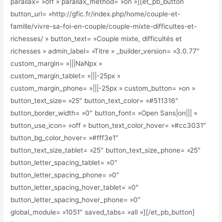
parallax= »off » parallax_method= »on »][et_pb_button
button_url= »http://gfic.fr/index.php/home/couple-et-
famille/vivre-sa-foi-en-couple/couple-mixte-difficultes-et-
richesses/ » button_text= »Couple mixte, difficultés et
richesses » admin_label= »Titre » _builder_version= »3.0.77″
custom_margin= »|||NaNpx »
custom_margin_tablet= »|||-25px »
custom_margin_phone= »|||-25px » custom_button= »on »
button_text_size= »25″ button_text_color= »#511316″
button_border_width= »0″ button_font= »Open Sans|on||| »
button_use_icon= »off » button_text_color_hover= »#cc3031″
button_bg_color_hover= »#fff3e1″
button_text_size_tablet= »25″ button_text_size_phone= »25″
button_letter_spacing_tablet= »0″
button_letter_spacing_phone= »0″
button_letter_spacing_hover_tablet= »0″
button_letter_spacing_hover_phone= »0″
global_module= »1051″ saved_tabs= »all »][/et_pb_button]