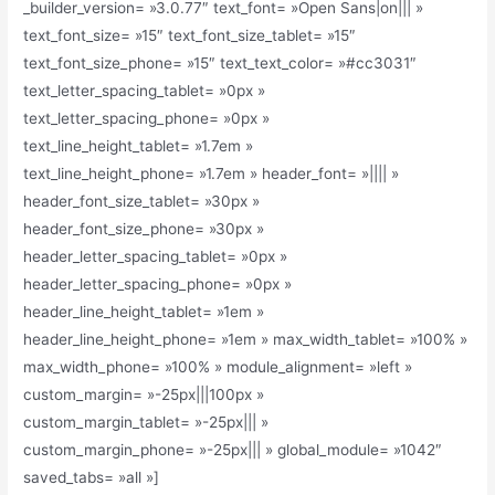
_builder_version= »3.0.77″ text_font= »Open Sans|on||| »
text_font_size= »15″ text_font_size_tablet= »15″
text_font_size_phone= »15″ text_text_color= »#cc3031″
text_letter_spacing_tablet= »0px »
text_letter_spacing_phone= »0px »
text_line_height_tablet= »1.7em »
text_line_height_phone= »1.7em » header_font= »|||| »
header_font_size_tablet= »30px »
header_font_size_phone= »30px »
header_letter_spacing_tablet= »0px »
header_letter_spacing_phone= »0px »
header_line_height_tablet= »1em »
header_line_height_phone= »1em » max_width_tablet= »100% »
max_width_phone= »100% » module_alignment= »left »
custom_margin= »-25px|||100px »
custom_margin_tablet= »-25px||| »
custom_margin_phone= »-25px||| » global_module= »1042″
saved_tabs= »all »]