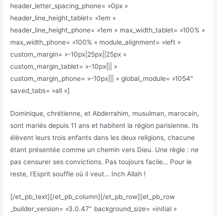
header_letter_spacing_phone= »0px »
header_line_height_tablet= »1em »
header_line_height_phone= »1em » max_width_tablet= »100% »
max_width_phone= »100% » module_alignment= »left »
custom_margin= »-10px|25px||25px »
custom_margin_tablet= »-10px||| »
custom_margin_phone= »-10px||| » global_module= »1054″
saved_tabs= »all »]
Dominique, chrétienne, et Abderrahim, musulman, marocain,
sont mariés depuis 11 ans et habitent la région parisienne. Ils
élèvent leurs trois enfants dans les deux religions, chacune
étant présentée comme un chemin vers Dieu. Une règle : ne
pas censurer ses convictions. Pas toujours facile… Pour le
reste, l’Esprit souffle où il veut… Inch Allah !
[/et_pb_text][/et_pb_column][/et_pb_row][et_pb_row
_builder_version= »3.0.47″ background_size= »initial »