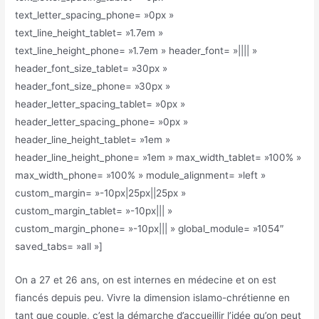
text_letter_spacing_phone= »0px »
text_line_height_tablet= »1.7em »
text_line_height_phone= »1.7em » header_font= »|||| »
header_font_size_tablet= »30px »
header_font_size_phone= »30px »
header_letter_spacing_tablet= »0px »
header_letter_spacing_phone= »0px »
header_line_height_tablet= »1em »
header_line_height_phone= »1em » max_width_tablet= »100% »
max_width_phone= »100% » module_alignment= »left »
custom_margin= »-10px|25px||25px »
custom_margin_tablet= »-10px||| »
custom_margin_phone= »-10px||| » global_module= »1054″
saved_tabs= »all »]
On a 27 et 26 ans, on est internes en médecine et on est
fiancés depuis peu. Vivre la dimension islamo-chrétienne en
tant que couple, c’est la démarche d’accueillir l’idée qu’on peut