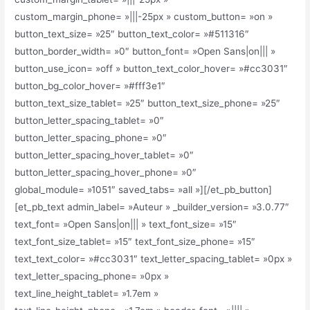
custom_margin_phone= »|||-25px » custom_button= »on »
button_text_size= »25″ button_text_color= »#511316″
button_border_width= »0″ button_font= »Open Sans|on||| »
button_use_icon= »off » button_text_color_hover= »#cc3031″
button_bg_color_hover= »#fff3e1″
button_text_size_tablet= »25″ button_text_size_phone= »25″
button_letter_spacing_tablet= »0″
button_letter_spacing_phone= »0″
button_letter_spacing_hover_tablet= »0″
button_letter_spacing_hover_phone= »0″
global_module= »1051″ saved_tabs= »all »][/et_pb_button]
[et_pb_text admin_label= »Auteur » _builder_version= »3.0.77″
text_font= »Open Sans|on||| » text_font_size= »15″
text_font_size_tablet= »15″ text_font_size_phone= »15″
text_text_color= »#cc3031″ text_letter_spacing_tablet= »0px »
text_letter_spacing_phone= »0px »
text_line_height_tablet= »1.7em »