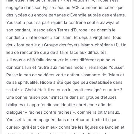
religieuse. Fille de chrétiens « très Vatican II », Nicole s’est
engagée dans son Eglise : équipe ACE, aumônerie catholique
des lycées ou encore partages d’Evangile auprès des enfants.
Youssef a pour sa part rejoint la confrérie soufie alawiya et
son pendant, l’association Terres d’Europe : ce chemin le
conduit à « intérioriser » son islam. Et depuis vingt ans, tous
deux font partie du Groupe des foyers islamo-chrétiens (1). Un
lieu de rencontre qui aide à faire face aux difficultés.
« Il nous a déjà fallu découvrir le sens différent que nous
donnions l’un et l’autre aux mêmes mots », remarque Youssef.
Passé le cap de sa découverte enthousiasmante de l’islam et
de sa spiritualité, Nicole a été quelque peu déstabilisée dans
sa foi : le Christ était-il ce qu’on lui avait enseigné ou autre ?
Une bonne raison pour s’inscrire dans un groupe d’études
bibliques et approfondir son identité chrétienne afin de
dialoguer « racines contre racines », comme l’a dit Malraux.
Youssef l’a accompagnée dans ce retour au texte biblique,
curieux qu’il était de mieux connaître les figures de l’Ancien et