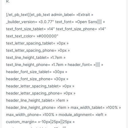
R.
[/et_pb_text][et_pb_text admin_label= »Extrait »
_builder_version= »3.0.77″ text_font= »Open Sans|||| »
text_font_size_tablet= »14″ text_font_size_phone= »14″
text_text_color= »#000000″
text_letter_spacing_tablet= »0px »
text_letter_spacing_phone= »0px »
text_line_height_tablet= »1.7em »
text_line_height_phone= »1.7em » header_font= »|||| »
header_font_size_tablet= »30px »
header_font_size_phone= »30px »
header_letter_spacing_tablet= »0px »
header_letter_spacing_phone= »0px »
header_line_height_tablet= »1em »
header_line_height_phone= »1em » max_width_tablet= »100% »
max_width_phone= »100% » module_alignment= »left »
custom_margin= »-10px|25px||25px »