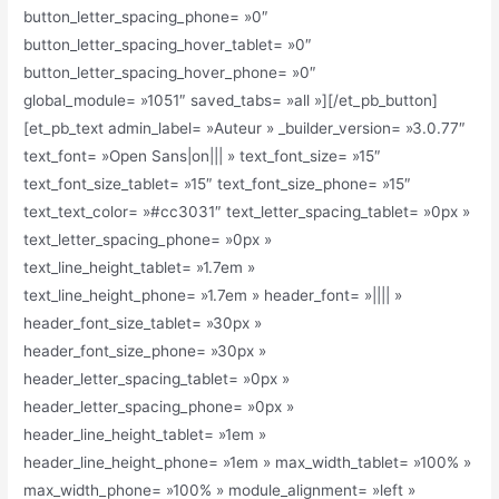
button_letter_spacing_phone= »0″
button_letter_spacing_hover_tablet= »0″
button_letter_spacing_hover_phone= »0″
global_module= »1051″ saved_tabs= »all »][/et_pb_button]
[et_pb_text admin_label= »Auteur » _builder_version= »3.0.77″
text_font= »Open Sans|on||| » text_font_size= »15″
text_font_size_tablet= »15″ text_font_size_phone= »15″
text_text_color= »#cc3031″ text_letter_spacing_tablet= »0px »
text_letter_spacing_phone= »0px »
text_line_height_tablet= »1.7em »
text_line_height_phone= »1.7em » header_font= »|||| »
header_font_size_tablet= »30px »
header_font_size_phone= »30px »
header_letter_spacing_tablet= »0px »
header_letter_spacing_phone= »0px »
header_line_height_tablet= »1em »
header_line_height_phone= »1em » max_width_tablet= »100% »
max_width_phone= »100% » module_alignment= »left »