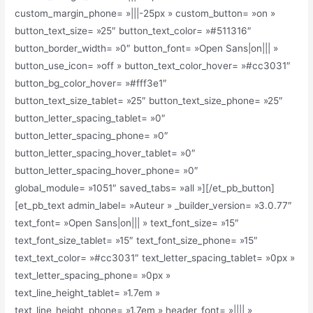
custom_margin_phone= »|||-25px » custom_button= »on »
button_text_size= »25″ button_text_color= »#511316″
button_border_width= »0″ button_font= »Open Sans|on||| »
button_use_icon= »off » button_text_color_hover= »#cc3031″
button_bg_color_hover= »#fff3e1″
button_text_size_tablet= »25″ button_text_size_phone= »25″
button_letter_spacing_tablet= »0″
button_letter_spacing_phone= »0″
button_letter_spacing_hover_tablet= »0″
button_letter_spacing_hover_phone= »0″
global_module= »1051″ saved_tabs= »all »][/et_pb_button]
[et_pb_text admin_label= »Auteur » _builder_version= »3.0.77″
text_font= »Open Sans|on||| » text_font_size= »15″
text_font_size_tablet= »15″ text_font_size_phone= »15″
text_text_color= »#cc3031″ text_letter_spacing_tablet= »0px »
text_letter_spacing_phone= »0px »
text_line_height_tablet= »1.7em »
text_line_height_phone= »1.7em » header_font= »|||| »