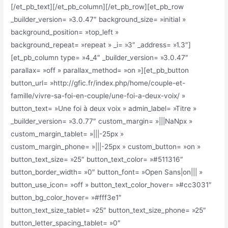
[/et_pb_text][/et_pb_column][/et_pb_row][et_pb_row
_builder_version= »3.0.47″ background_size= »initial »
background_position= »top_left »
background_repeat= »repeat » _i= »3″ _address= »1.3″]
[et_pb_column type= »4_4″ _builder_version= »3.0.47″
parallax= »off » parallax_method= »on »][et_pb_button
button_url= »http://gfic.fr/index.php/home/couple-et-
famille/vivre-sa-foi-en-couple/une-foi-a-deux-voix/ »
button_text= »Une foi à deux voix » admin_label= »Titre »
_builder_version= »3.0.77″ custom_margin= »|||NaNpx »
custom_margin_tablet= »|||-25px »
custom_margin_phone= »|||-25px » custom_button= »on »
button_text_size= »25″ button_text_color= »#511316″
button_border_width= »0″ button_font= »Open Sans|on||| »
button_use_icon= »off » button_text_color_hover= »#cc3031″
button_bg_color_hover= »#fff3e1″
button_text_size_tablet= »25″ button_text_size_phone= »25″
button_letter_spacing_tablet= »0″