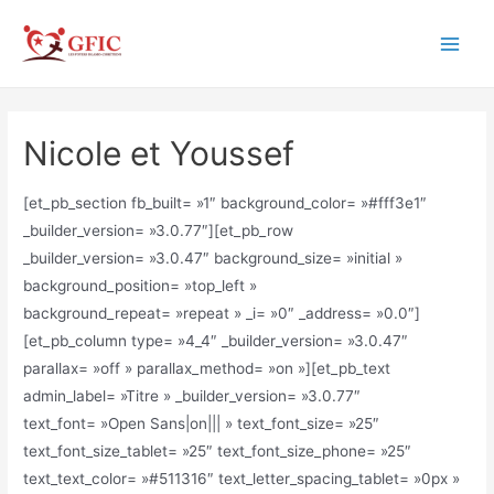
Aller
au
Main
contenu
Men
Nicole et Youssef
[et_pb_section fb_built= »1″ background_color= »#fff3e1″
_builder_version= »3.0.77″][et_pb_row
_builder_version= »3.0.47″ background_size= »initial »
background_position= »top_left »
background_repeat= »repeat » _i= »0″ _address= »0.0″]
[et_pb_column type= »4_4″ _builder_version= »3.0.47″
parallax= »off » parallax_method= »on »][et_pb_text
admin_label= »Titre » _builder_version= »3.0.77″
text_font= »Open Sans|on||| » text_font_size= »25″
text_font_size_tablet= »25″ text_font_size_phone= »25″
text_text_color= »#511316″ text_letter_spacing_tablet= »0px »