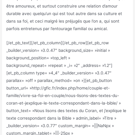
être amoureux, et surtout construire une relation d’amour
durable avec quelqu’un qui est tout autre dans sa culture et
dans sa foi, et ceci malgré les préjugés que l’on a, qui sont
parfois entretenus par l’entourage familial ou amical.
[/et_pb_text][/et_pb_column][/et_pb_row][et_pb_row
_builder_version= »3.0.47″ background_size= »initial »
background_position= »top_left »
background_repeat= »repeat » _i= »2″ _address= »1.2″]
[et_pb_column type= »4_4″ _builder_version= »3.0.47″
parallax= »off » parallax_method= »on »][et_pb_button
button_url= »http://gfic.fr/index.php/home/couple-et-
famille/vivre-sa-foi-en-couple/nous-lisons-des-textes-du-
coran-et-jexplique-le-texte-correspondant-dans-la-bible/ »
button_text= »Nous lisons des textes du Coran, et j’explique le
texte correspondant dans la Bible » admin_label= »Titre »
_builder_version= »3.0.77″ custom_margin= »|||NaNpx »
custom_margin_tablet= »|||-25px »