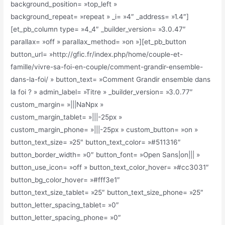
background_position= »top_left »
background_repeat= »repeat » _i= »4″ _address= »1.4″]
[et_pb_column type= »4_4″ _builder_version= »3.0.47″
parallax= »off » parallax_method= »on »][et_pb_button
button_url= »http://gfic.fr/index.php/home/couple-et-
famille/vivre-sa-foi-en-couple/comment-grandir-ensemble-
dans-la-foi/ » button_text= »Comment Grandir ensemble dans
la foi ? » admin_label= »Titre » _builder_version= »3.0.77″
custom_margin= »|||NaNpx »
custom_margin_tablet= »|||-25px »
custom_margin_phone= »|||-25px » custom_button= »on »
button_text_size= »25″ button_text_color= »#511316″
button_border_width= »0″ button_font= »Open Sans|on||| »
button_use_icon= »off » button_text_color_hover= »#cc3031″
button_bg_color_hover= »#fff3e1″
button_text_size_tablet= »25″ button_text_size_phone= »25″
button_letter_spacing_tablet= »0″
button_letter_spacing_phone= »0″