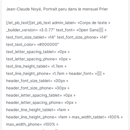
Jean-Claude Noyé, Portrait paru dans le mensuel Prier
[/et_pb_text][et_pb_text admin_label= »Corps de texte »
_builder_version= »3.0.77″ text_font= »Open Sans|||| »
text_font_size_tablet= »14″ text_font_size_phone= »14″
text_text_color= »#000000″
text_letter_spacing_tablet= »0px »
text_letter_spacing_phone= »0px »
text_line_height_tablet= »1.7em »
text_line_height_phone= »1.7em » header_font= »|||| »
header_font_size_tablet= »30px »
header_font_size_phone= »30px »
header_letter_spacing_tablet= »0px »
header_letter_spacing_phone= »0px »
header_line_height_tablet= »1em »
header_line_height_phone= »1em » max_width_tablet= »100% »
max_width_phone= »100% »