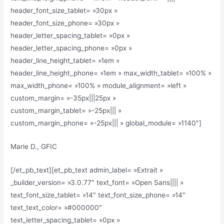
header_font_size_tablet= »30px »
header_font_size_phone= »30px »
header_letter_spacing_tablet= »0px »
header_letter_spacing_phone= »0px »
header_line_height_tablet= »1em »
header_line_height_phone= »1em » max_width_tablet= »100% »
max_width_phone= »100% » module_alignment= »left »
custom_margin= »-35px|||25px »
custom_margin_tablet= »-25px||| »
custom_margin_phone= »-25px||| » global_module= »1140″]
Marie D., GFIC
[/et_pb_text][et_pb_text admin_label= »Extrait »
_builder_version= »3.0.77″ text_font= »Open Sans|||| »
text_font_size_tablet= »14″ text_font_size_phone= »14″
text_text_color= »#000000″
text_letter_spacing_tablet= »0px »