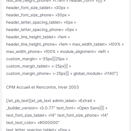
text_line_height_phone= »1.7em » header_font= »|||| »
header_font_size_tablet= »30px »
header_font_size_phone= »30px »
header_letter_spacing_tablet= »0px »
header_letter_spacing_phone= »0px »
header_line_height_tablet= »1em »
header_line_height_phone= »1em » max_width_tablet= »100% »
max_width_phone= »100% » module_alignment= »left »
custom_margin= »-35px|||25px »
custom_margin_tablet= »-25px||| »
custom_margin_phone= »-25px||| » global_module= »1140″]
CPM Accueil et Rencontre, hiver 2003
[/et_pb_text][et_pb_text admin_label= »Extrait »
_builder_version= »3.0.77″ text_font= »Open Sans|||| »
text_font_size_tablet= »14″ text_font_size_phone= »14″
text_text_color= »#000000″
text_letter_spacing_tablet= »0px »