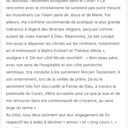
du Nouveau Testament évoquées dans le Coran. « La
rencontre avec le christianisme ne surprend pas outre mesure
les musulmans car l’islam parle de Jésus et de Marie. Par
ailleurs, ma confrérie recommande de pratiquer la plus grande
tolérance à l’égard des diverses religions, perçues comme
autant de voies menant à Dieu. Néanmoins, j’ai été conduit
moi aussi à dépasser les clichés sur les chrétiens, notamment
en m’intéressant à Maître Eckhart et Thérèse d’Avila »,
souligne-t-il. De son côté Nicole renchérit : « Mon beau-père,
avec son sens de l’hospitalité et son côté patriarche
sémitique, m’a conduite à lire autrement l’Ancien Testament. A
son enterrement, lors de la veillée de prière, j’ai eu le
sentiment très fort d’accueillir la Parole de Dieu, à travers la
psalmodie du Coran, d’être acceptée pour ce que je suis et de
me retrouver dans ma communauté de croyance, au sens
large du terme « .
Au total, tous deux estiment que leur engagement de foi
respectif les a aidés à décliner « amour » et « long cours ». «