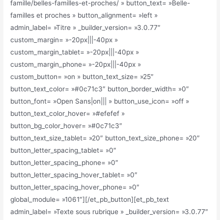
famille/belles-familles-et-proches/ » button_text= »Belle-
familles et proches » button_alignment= »left »
admin_label= »Titre » _builder_version= »3.0.77″
custom_margin= »-20px|||-40px »
custom_margin_tablet= »-20px|||-40px »
custom_margin_phone= »-20px|||-40px »
custom_button= »on » button_text_size= »25″
button_text_color= »#0c71c3″ button_border_width= »0″
button_font= »Open Sans|on||| » button_use_icon= »off »
button_text_color_hover= »#efefef »
button_bg_color_hover= »#0c71c3″
button_text_size_tablet= »20″ button_text_size_phone= »20″
button_letter_spacing_tablet= »0″
button_letter_spacing_phone= »0″
button_letter_spacing_hover_tablet= »0″
button_letter_spacing_hover_phone= »0″
global_module= »1061″][/et_pb_button][et_pb_text
admin_label= »Texte sous rubrique » _builder_version= »3.0.77″