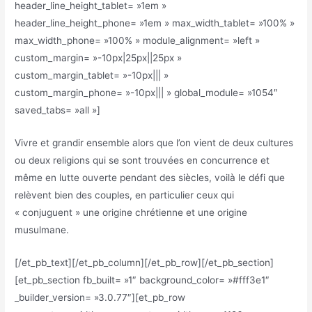
header_line_height_tablet= »1em »
header_line_height_phone= »1em » max_width_tablet= »100% »
max_width_phone= »100% » module_alignment= »left »
custom_margin= »-10px|25px||25px »
custom_margin_tablet= »-10px||| »
custom_margin_phone= »-10px||| » global_module= »1054″
saved_tabs= »all »]
Vivre et grandir ensemble alors que l’on vient de deux cultures
ou deux religions qui se sont trouvées en concurrence et
même en lutte ouverte pendant des siècles, voilà le défi que
relèvent bien des couples, en particulier ceux qui
« conjuguent » une origine chrétienne et une origine
musulmane.
[/et_pb_text][/et_pb_column][/et_pb_row][/et_pb_section]
[et_pb_section fb_built= »1″ background_color= »#fff3e1″
_builder_version= »3.0.77″][et_pb_row