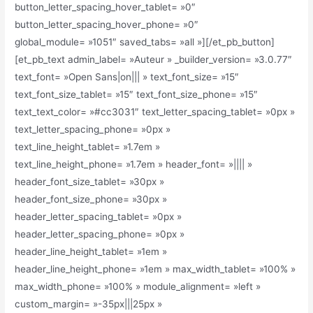
button_letter_spacing_hover_tablet= »0″
button_letter_spacing_hover_phone= »0″
global_module= »1051″ saved_tabs= »all »][/et_pb_button]
[et_pb_text admin_label= »Auteur » _builder_version= »3.0.77″
text_font= »Open Sans|on||| » text_font_size= »15″
text_font_size_tablet= »15″ text_font_size_phone= »15″
text_text_color= »#cc3031″ text_letter_spacing_tablet= »0px »
text_letter_spacing_phone= »0px »
text_line_height_tablet= »1.7em »
text_line_height_phone= »1.7em » header_font= »|||| »
header_font_size_tablet= »30px »
header_font_size_phone= »30px »
header_letter_spacing_tablet= »0px »
header_letter_spacing_phone= »0px »
header_line_height_tablet= »1em »
header_line_height_phone= »1em » max_width_tablet= »100% »
max_width_phone= »100% » module_alignment= »left »
custom_margin= »-35px|||25px »