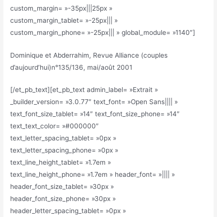
custom_margin= »-35px|||25px »
custom_margin_tablet= »-25px||| »
custom_margin_phone= »-25px||| » global_module= »1140″]
Dominique et Abderrahim, Revue Alliance (couples
d’aujourd’hui)n°135/136, mai/août 2001
[/et_pb_text][et_pb_text admin_label= »Extrait »
_builder_version= »3.0.77″ text_font= »Open Sans|||| »
text_font_size_tablet= »14″ text_font_size_phone= »14″
text_text_color= »#000000″
text_letter_spacing_tablet= »0px »
text_letter_spacing_phone= »0px »
text_line_height_tablet= »1.7em »
text_line_height_phone= »1.7em » header_font= »|||| »
header_font_size_tablet= »30px »
header_font_size_phone= »30px »
header_letter_spacing_tablet= »0px »