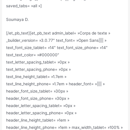
saved_tabs= »all »]
Soumaya D.
[/et_pb_text][et_pb_text admin_label= »Corps de texte »
_builder_version= »3.0.77″ text_font= »Open Sans|||| »
text_font_size_tablet= »14″ text_font_size_phone= »14″
text_text_color= »#000000″
text_letter_spacing_tablet= »0px »
text_letter_spacing_phone= »0px »
text_line_height_tablet= »1.7em »
text_line_height_phone= »1.7em » header_font= »|||| »
header_font_size_tablet= »30px »
header_font_size_phone= »30px »
header_letter_spacing_tablet= »0px »
header_letter_spacing_phone= »0px »
header_line_height_tablet= »1em »
header_line_height_phone= »1em » max_width_tablet= »100% »