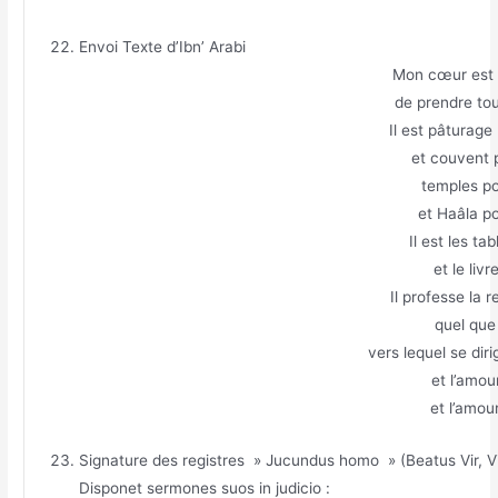
Envoi Texte d’Ibn’ Arabi
Mon cœur est
de prendre tou
Il est pâturage
et couvent 
temples po
et Haâla po
Il est les ta
et le liv
Il professe la r
quel que 
vers lequel se dir
et l’amou
et l’amou
Signature des registres » Jucundus homo » (Beatus Vir, 
Disponet sermones suos in judicio :