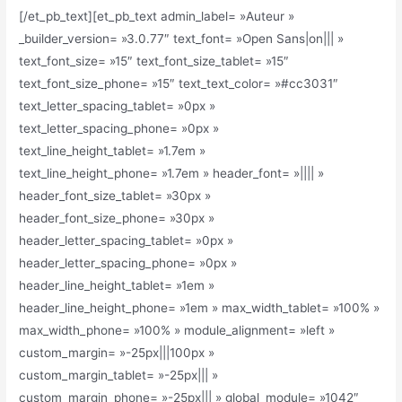
[/et_pb_text][et_pb_text admin_label= »Auteur »
_builder_version= »3.0.77″ text_font= »Open Sans|on||| »
text_font_size= »15″ text_font_size_tablet= »15″
text_font_size_phone= »15″ text_text_color= »#cc3031″
text_letter_spacing_tablet= »0px »
text_letter_spacing_phone= »0px »
text_line_height_tablet= »1.7em »
text_line_height_phone= »1.7em » header_font= »|||| »
header_font_size_tablet= »30px »
header_font_size_phone= »30px »
header_letter_spacing_tablet= »0px »
header_letter_spacing_phone= »0px »
header_line_height_tablet= »1em »
header_line_height_phone= »1em » max_width_tablet= »100% »
max_width_phone= »100% » module_alignment= »left »
custom_margin= »-25px|||100px »
custom_margin_tablet= »-25px||| »
custom_margin_phone= »-25px||| » global_module= »1042″