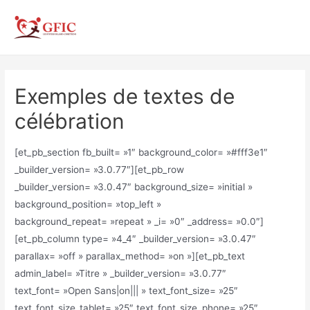
Aller
au
contenu
Exemples de textes de
célébration
[et_pb_section fb_built= »1″ background_color= »#fff3e1″
_builder_version= »3.0.77″][et_pb_row
_builder_version= »3.0.47″ background_size= »initial »
background_position= »top_left »
background_repeat= »repeat » _i= »0″ _address= »0.0″]
[et_pb_column type= »4_4″ _builder_version= »3.0.47″
parallax= »off » parallax_method= »on »][et_pb_text
admin_label= »Titre » _builder_version= »3.0.77″
text_font= »Open Sans|on||| » text_font_size= »25″
text_font_size_tablet= »25″ text_font_size_phone= »25″