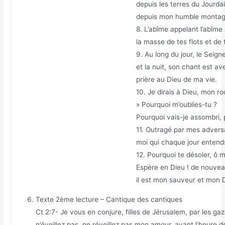
depuis les terres du Jourda
depuis mon humble montag
8. L’abîme appelant l’abîme 
la masse de tes flots et de
9. Au long du jour, le Seig
et la nuit, son chant est av
prière au Dieu de ma vie.
10. Je dirais à Dieu, mon ro
» Pourquoi m’oublies-tu ?
Pourquoi vais-je assombri, 
11. Outragé par mes adversai
moi qui chaque jour entends
12. Pourquoi te désoler, ô 
Espère en Dieu ! de nouveau
il est mon sauveur et mon D
Texte 2ème lecture – Cantique des cantiques
Ct 2:7- Je vous en conjure, filles de Jérusalem, par les ga
n’éveillez pas, ne réveillez pas mon amour, avant l’heure de