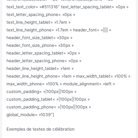
text_text_color= »#511316″ text_letter_spacing_tablet= »0px »
text_letter_spacing_phone= »0px »
text_line_height_tablet= »1.7em »
text_line_height_phone= »1.7em » header_font= »|||| »
header_font_size_tablet= »30px »
header_font_size_phone= »30px »
header_letter_spacing_tablet= »0px »
header_letter_spacing_phone= »0px »
header_line_height_tablet= »1em »
header_line_height_phone= »1em » max_width_tablet= »100% »
max_width_phone= »100% » module_alignment= »left »
custom_padding= »|100px||100px »
custom_padding_tablet= »|100px||100px »
custom_padding_phone= »|100px||100px »
global_module= »1039″]
Exemples de textes de célébration