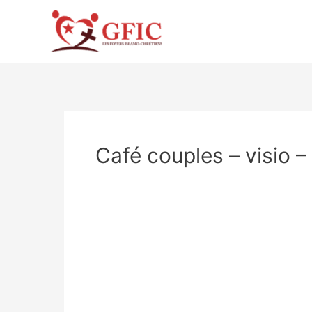
Aller
au
contenu
Café couples – visio 