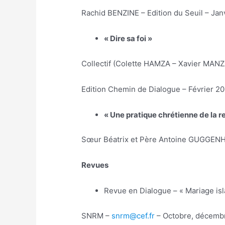
Rachid BENZINE – Edition du Seuil – Jan
« Dire sa foi »
Collectif (Colette HAMZA – Xavier MA
Edition Chemin de Dialogue – Février 2
« Une pratique chrétienne de la r
Sœur Béatrix et Père Antoine GUGGENHEI
Revues
Revue en Dialogue – « Mariage is
SNRM –
snrm@cef.fr
– Octobre, décemb