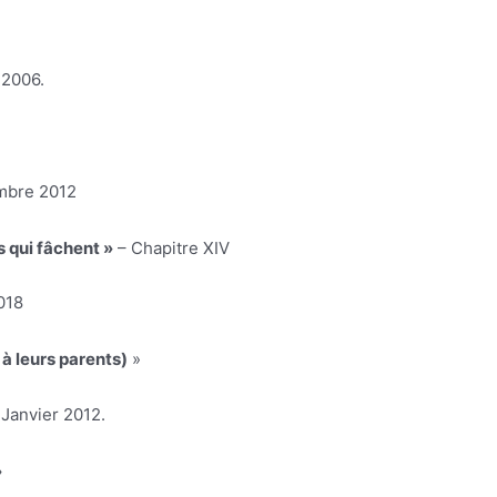
 2006.
mbre 2012
 qui fâchent »
– Chapitre XIV
018
 à leurs parents)
»
Janvier 2012.
»