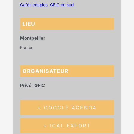
Cafés couples
,
GFIC du sud
LIEU
Montpellier
France
ORGANISATEUR
Privé : GFIC
+ GOOGLE AGENDA
+ ICAL EXPORT