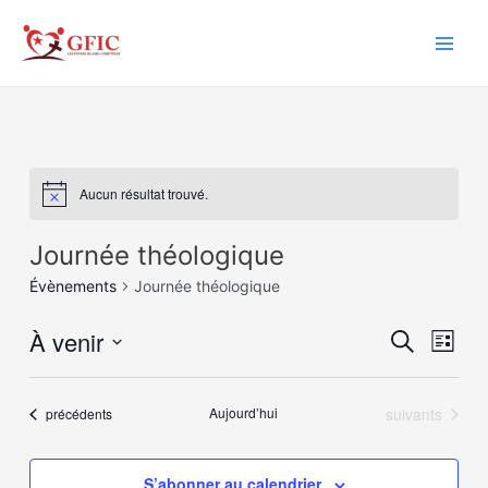
Aller
au
Main
contenu
Men
Aucun résultat trouvé.
Journée théologique
Évènements
Journée théologique
À venir
Recher
Navi
Recherche
Liste
de
et
Sélectionnez
vue
une
navigat
Évènements
Évènements
Aujourd’hui
suivants
précédents
date.
Évè
de
vues
S’abonner au calendrier