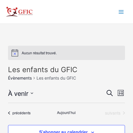
Aller
au
Main
contenu
Men
Aucun résultat trouvé.
Les enfants du GFIC
Évènements
Les enfants du GFIC
À venir
Recher
Navi
Recherche
Liste
de
et
Sélectionnez
vue
une
navigat
Évènements
Évènements
Aujourd’hui
suivants
précédents
date.
Évè
de
vues
S’abonner au calendrier