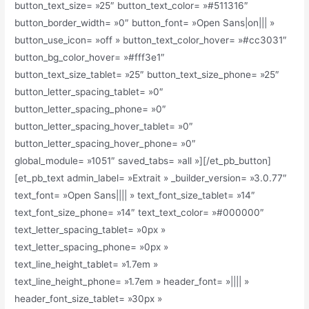
button_text_size= »25″ button_text_color= »#511316″
button_border_width= »0″ button_font= »Open Sans|on||| »
button_use_icon= »off » button_text_color_hover= »#cc3031″
button_bg_color_hover= »#fff3e1″
button_text_size_tablet= »25″ button_text_size_phone= »25″
button_letter_spacing_tablet= »0″
button_letter_spacing_phone= »0″
button_letter_spacing_hover_tablet= »0″
button_letter_spacing_hover_phone= »0″
global_module= »1051″ saved_tabs= »all »][/et_pb_button]
[et_pb_text admin_label= »Extrait » _builder_version= »3.0.77″
text_font= »Open Sans|||| » text_font_size_tablet= »14″
text_font_size_phone= »14″ text_text_color= »#000000″
text_letter_spacing_tablet= »0px »
text_letter_spacing_phone= »0px »
text_line_height_tablet= »1.7em »
text_line_height_phone= »1.7em » header_font= »|||| »
header_font_size_tablet= »30px »