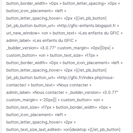
button_border_width= »0px » button_letter_spacing= »0px »
button_icon_placement= »left »
button_letter_spacing_hover= »2px »][/et_pb_button]
[et_pb_button button_url= »http://gfic-enfants.blogspot.fr »
url_new_window= »on » button_text= »Les enfants du GFIC »
admin_label= »Les enfants du GFIC »
_builder_version= »3.0.77″ custom_margin= »0px||0px| »
custom_button= »on » button_text_size= »17px »
button_border_width= »0px » button_icon_placement= »left »
button_letter_spacing_hover= »2px »][/et_pb_button]
[et_pb_button button_url= »http://gfic.fr/index.php/nous-
contacter/ » button_text= »Nous contacter »
admin_label= »Nous contacter » _builder_version= »3.0.77″
custom_margin= »-20px||| » custom_button= »on »
button_text_size= »17px » button_border_width= »0px »
button_icon_placement= »left »
button_letter_spacing_hover= »2px »
button_text_size_last_edited= »on|desktop »][/et_pb_button]