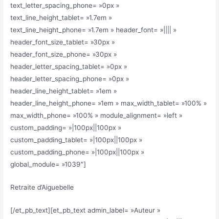
text_letter_spacing_phone= »0px »
text_line_height_tablet= »1.7em »
text_line_height_phone= »1.7em » header_font= »|||| »
header_font_size_tablet= »30px »
header_font_size_phone= »30px »
header_letter_spacing_tablet= »0px »
header_letter_spacing_phone= »0px »
header_line_height_tablet= »1em »
header_line_height_phone= »1em » max_width_tablet= »100% »
max_width_phone= »100% » module_alignment= »left »
custom_padding= »|100px||100px »
custom_padding_tablet= »|100px||100px »
custom_padding_phone= »|100px||100px »
global_module= »1039″]
Retraite d’Aiguebelle
[/et_pb_text][et_pb_text admin_label= »Auteur »