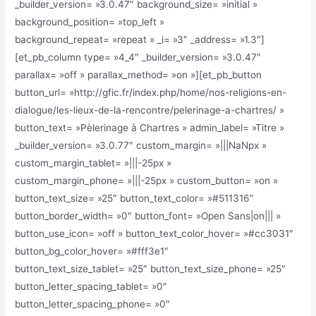
_builder_version= »3.0.47″ background_size= »initial »
background_position= »top_left »
background_repeat= »repeat » _i= »3″ _address= »1.3″]
[et_pb_column type= »4_4″ _builder_version= »3.0.47″
parallax= »off » parallax_method= »on »][et_pb_button
button_url= »http://gfic.fr/index.php/home/nos-religions-en-
dialogue/les-lieux-de-la-rencontre/pelerinage-a-chartres/ »
button_text= »Pèlerinage à Chartres » admin_label= »Titre »
_builder_version= »3.0.77″ custom_margin= »|||NaNpx »
custom_margin_tablet= »|||-25px »
custom_margin_phone= »|||-25px » custom_button= »on »
button_text_size= »25″ button_text_color= »#511316″
button_border_width= »0″ button_font= »Open Sans|on||| »
button_use_icon= »off » button_text_color_hover= »#cc3031″
button_bg_color_hover= »#fff3e1″
button_text_size_tablet= »25″ button_text_size_phone= »25″
button_letter_spacing_tablet= »0″
button_letter_spacing_phone= »0″