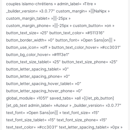
couples islamo-chrétiens » admin_label= »Titre »
_builder_version= »3.0.77″ custom_margin= »|||NaNpx »
custom_margin_tablet= »|||-25px »
custom_margin_phone= »|||-25px » custom_button= »on »
button_text_size= »25″ button_text_color= »#511316″
button_border_width= »0″ button_font= »Open Sans|on||| »
button_use_icon= »off » button_text_color_hover= »#cc3031″
button_bg_color_hover= »#fff3e1″
button_text_size_tablet= »25″ button_text_size_phone= »25″
button_letter_spacing_tablet= »0″
button_letter_spacing_phone= »0″
button_letter_spacing_hover_tablet= »0″
button_letter_spacing_hover_phone= »0″
global_module= »1051″ saved_tabs= »all »][/et_pb_button]
[et_pb_text admin_label= »Auteur » _builder_version= »3.0.77″
text_font= »Open Sans|on||| » text_font_size= »15″
text_font_size_tablet= »15″ text_font_size_phone= »15″
text_text_color= »#cc3031″ text_letter_spacing_tablet= »0px »