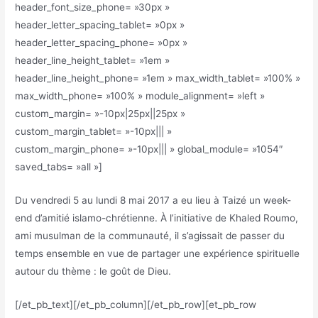
header_font_size_phone= »30px »
header_letter_spacing_tablet= »0px »
header_letter_spacing_phone= »0px »
header_line_height_tablet= »1em »
header_line_height_phone= »1em » max_width_tablet= »100% »
max_width_phone= »100% » module_alignment= »left »
custom_margin= »-10px|25px||25px »
custom_margin_tablet= »-10px||| »
custom_margin_phone= »-10px||| » global_module= »1054″
saved_tabs= »all »]
Du vendredi 5 au lundi 8 mai 2017 a eu lieu à Taizé un week-
end d’amitié islamo-chrétienne. À l’initiative de Khaled Roumo,
ami musulman de la communauté, il s’agissait de passer du
temps ensemble en vue de partager une expérience spirituelle
autour du thème : le goût de Dieu.
[/et_pb_text][/et_pb_column][/et_pb_row][et_pb_row