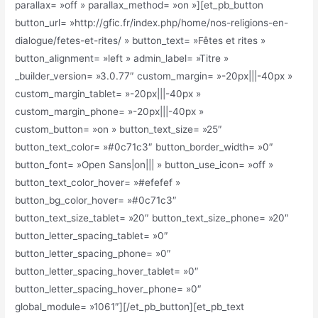
parallax= »off » parallax_method= »on »][et_pb_button
button_url= »http://gfic.fr/index.php/home/nos-religions-en-
dialogue/fetes-et-rites/ » button_text= »Fêtes et rites »
button_alignment= »left » admin_label= »Titre »
_builder_version= »3.0.77″ custom_margin= »-20px|||-40px »
custom_margin_tablet= »-20px|||-40px »
custom_margin_phone= »-20px|||-40px »
custom_button= »on » button_text_size= »25″
button_text_color= »#0c71c3″ button_border_width= »0″
button_font= »Open Sans|on||| » button_use_icon= »off »
button_text_color_hover= »#efefef »
button_bg_color_hover= »#0c71c3″
button_text_size_tablet= »20″ button_text_size_phone= »20″
button_letter_spacing_tablet= »0″
button_letter_spacing_phone= »0″
button_letter_spacing_hover_tablet= »0″
button_letter_spacing_hover_phone= »0″
global_module= »1061″][/et_pb_button][et_pb_text