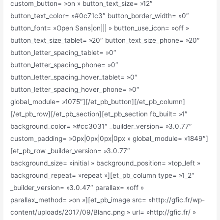
custom_button= »on » button_text_size= »12″
button_text_color= »#0c71c3″ button_border_width= »0″
button_font= »Open Sans|on||| » button_use_icon= »off »
button_text_size_tablet= »20″ button_text_size_phone= »20″
button_letter_spacing_tablet= »0″
button_letter_spacing_phone= »0″
button_letter_spacing_hover_tablet= »0″
button_letter_spacing_hover_phone= »0″
global_module= »1075″][/et_pb_button][/et_pb_column]
[/et_pb_row][/et_pb_section][et_pb_section fb_built= »1″
background_color= »#cc3031″ _builder_version= »3.0.77″
custom_padding= »0px|0px|0px|0px » global_module= »1849″]
[et_pb_row _builder_version= »3.0.77″
background_size= »initial » background_position= »top_left »
background_repeat= »repeat »][et_pb_column type= »1_2″
_builder_version= »3.0.47″ parallax= »off »
parallax_method= »on »][et_pb_image src= »http://gfic.fr/wp-
content/uploads/2017/09/Blanc.png » url= »http://gfic.fr/ »