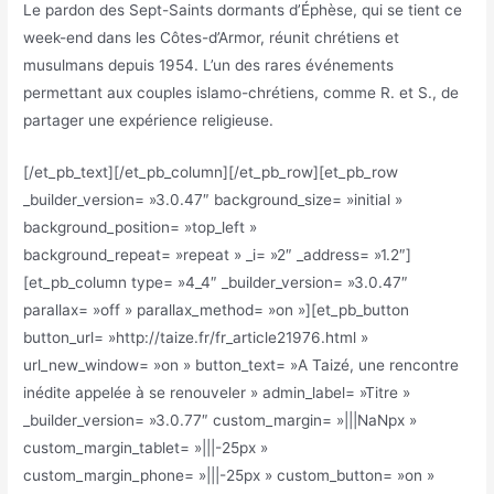
Le pardon des Sept-Saints dormants d’Éphèse, qui se tient ce
week-end dans les Côtes-d’Armor, réunit chrétiens et
musulmans depuis 1954. L’un des rares événements
permettant aux couples islamo-chrétiens, comme R. et S., de
partager une expérience religieuse.
[/et_pb_text][/et_pb_column][/et_pb_row][et_pb_row
_builder_version= »3.0.47″ background_size= »initial »
background_position= »top_left »
background_repeat= »repeat » _i= »2″ _address= »1.2″]
[et_pb_column type= »4_4″ _builder_version= »3.0.47″
parallax= »off » parallax_method= »on »][et_pb_button
button_url= »http://taize.fr/fr_article21976.html »
url_new_window= »on » button_text= »A Taizé, une rencontre
inédite appelée à se renouveler » admin_label= »Titre »
_builder_version= »3.0.77″ custom_margin= »|||NaNpx »
custom_margin_tablet= »|||-25px »
custom_margin_phone= »|||-25px » custom_button= »on »