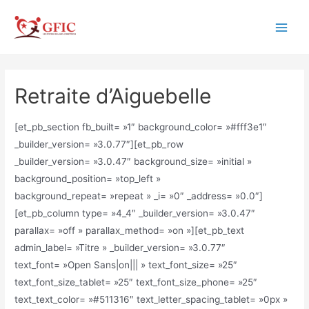
Aller
au
Main
contenu
Men
Retraite d’Aiguebelle
[et_pb_section fb_built= »1″ background_color= »#fff3e1″
_builder_version= »3.0.77″][et_pb_row
_builder_version= »3.0.47″ background_size= »initial »
background_position= »top_left »
background_repeat= »repeat » _i= »0″ _address= »0.0″]
[et_pb_column type= »4_4″ _builder_version= »3.0.47″
parallax= »off » parallax_method= »on »][et_pb_text
admin_label= »Titre » _builder_version= »3.0.77″
text_font= »Open Sans|on||| » text_font_size= »25″
text_font_size_tablet= »25″ text_font_size_phone= »25″
text_text_color= »#511316″ text_letter_spacing_tablet= »0px »