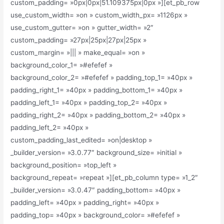
custom_padding= »0px|0px|51.109375px|0px »][et_pb_row
use_custom_width= »on » custom_width_px= »1126px »
use_custom_gutter= »on » gutter_width= »2″
custom_padding= »27px|25px|27px|25px »
custom_margin= »||| » make_equal= »on »
background_color_1= »#efefef »
background_color_2= »#efefef » padding_top_1= »40px »
padding_right_1= »40px » padding_bottom_1= »40px »
padding_left_1= »40px » padding_top_2= »40px »
padding_right_2= »40px » padding_bottom_2= »40px »
padding_left_2= »40px »
custom_padding_last_edited= »on|desktop »
_builder_version= »3.0.77″ background_size= »initial »
background_position= »top_left »
background_repeat= »repeat »][et_pb_column type= »1_2″
_builder_version= »3.0.47″ padding_bottom= »40px »
padding_left= »40px » padding_right= »40px »
padding_top= »40px » background_color= »#efefef »