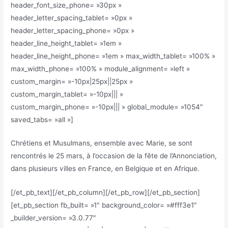
header_font_size_phone= »30px »
header_letter_spacing_tablet= »0px »
header_letter_spacing_phone= »0px »
header_line_height_tablet= »1em »
header_line_height_phone= »1em » max_width_tablet= »100% »
max_width_phone= »100% » module_alignment= »left »
custom_margin= »-10px|25px||25px »
custom_margin_tablet= »-10px||| »
custom_margin_phone= »-10px||| » global_module= »1054″
saved_tabs= »all »]
Chrétiens et Musulmans, ensemble avec Marie, se sont
rencontrés le 25 mars, à l’occasion de la fête de l’Annonciation,
dans plusieurs villes en France, en Belgique et en Afrique.
[/et_pb_text][/et_pb_column][/et_pb_row][/et_pb_section]
[et_pb_section fb_built= »1″ background_color= »#fff3e1″
_builder_version= »3.0.77″