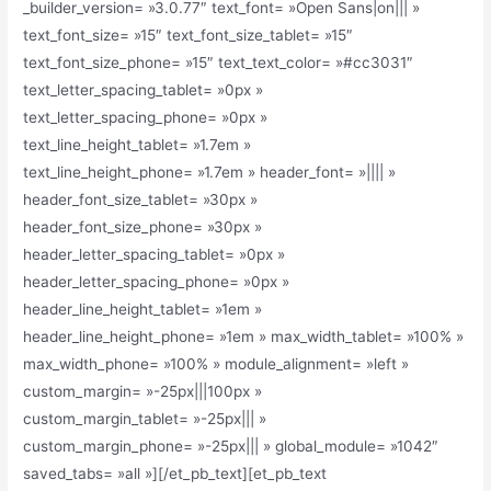
_builder_version= »3.0.77″ text_font= »Open Sans|on||| »
text_font_size= »15″ text_font_size_tablet= »15″
text_font_size_phone= »15″ text_text_color= »#cc3031″
text_letter_spacing_tablet= »0px »
text_letter_spacing_phone= »0px »
text_line_height_tablet= »1.7em »
text_line_height_phone= »1.7em » header_font= »|||| »
header_font_size_tablet= »30px »
header_font_size_phone= »30px »
header_letter_spacing_tablet= »0px »
header_letter_spacing_phone= »0px »
header_line_height_tablet= »1em »
header_line_height_phone= »1em » max_width_tablet= »100% »
max_width_phone= »100% » module_alignment= »left »
custom_margin= »-25px|||100px »
custom_margin_tablet= »-25px||| »
custom_margin_phone= »-25px||| » global_module= »1042″
saved_tabs= »all »][/et_pb_text][et_pb_text