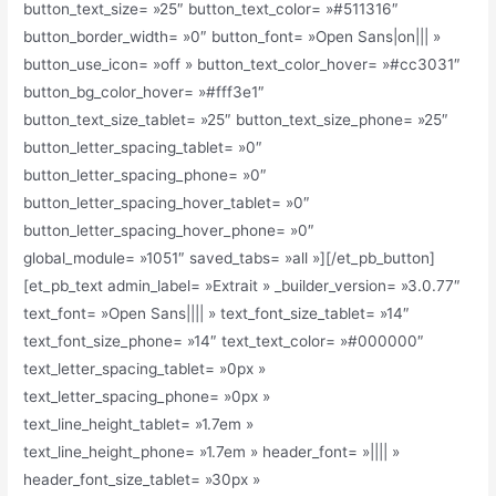
button_text_size= »25″ button_text_color= »#511316″
button_border_width= »0″ button_font= »Open Sans|on||| »
button_use_icon= »off » button_text_color_hover= »#cc3031″
button_bg_color_hover= »#fff3e1″
button_text_size_tablet= »25″ button_text_size_phone= »25″
button_letter_spacing_tablet= »0″
button_letter_spacing_phone= »0″
button_letter_spacing_hover_tablet= »0″
button_letter_spacing_hover_phone= »0″
global_module= »1051″ saved_tabs= »all »][/et_pb_button]
[et_pb_text admin_label= »Extrait » _builder_version= »3.0.77″
text_font= »Open Sans|||| » text_font_size_tablet= »14″
text_font_size_phone= »14″ text_text_color= »#000000″
text_letter_spacing_tablet= »0px »
text_letter_spacing_phone= »0px »
text_line_height_tablet= »1.7em »
text_line_height_phone= »1.7em » header_font= »|||| »
header_font_size_tablet= »30px »