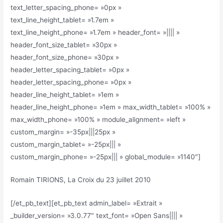
text_letter_spacing_phone= »0px »
text_line_height_tablet= »1.7em »
text_line_height_phone= »1.7em » header_font= »|||| »
header_font_size_tablet= »30px »
header_font_size_phone= »30px »
header_letter_spacing_tablet= »0px »
header_letter_spacing_phone= »0px »
header_line_height_tablet= »1em »
header_line_height_phone= »1em » max_width_tablet= »100% »
max_width_phone= »100% » module_alignment= »left »
custom_margin= »-35px|||25px »
custom_margin_tablet= »-25px||| »
custom_margin_phone= »-25px||| » global_module= »1140″]
Romain TIRIONS, La Croix du 23 juillet 2010
[/et_pb_text][et_pb_text admin_label= »Extrait »
_builder_version= »3.0.77″ text_font= »Open Sans|||| »