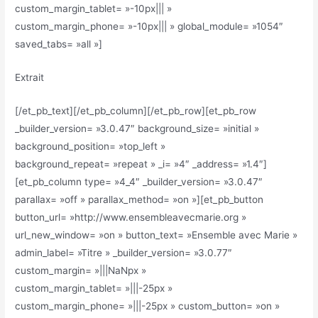
custom_margin_tablet= »-10px||| »
custom_margin_phone= »-10px||| » global_module= »1054″
saved_tabs= »all »]
Extrait
[/et_pb_text][/et_pb_column][/et_pb_row][et_pb_row
_builder_version= »3.0.47″ background_size= »initial »
background_position= »top_left »
background_repeat= »repeat » _i= »4″ _address= »1.4″]
[et_pb_column type= »4_4″ _builder_version= »3.0.47″
parallax= »off » parallax_method= »on »][et_pb_button
button_url= »http://www.ensembleavecmarie.org »
url_new_window= »on » button_text= »Ensemble avec Marie »
admin_label= »Titre » _builder_version= »3.0.77″
custom_margin= »|||NaNpx »
custom_margin_tablet= »|||-25px »
custom_margin_phone= »|||-25px » custom_button= »on »