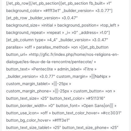
[/et_pb_row][/et_pb_section][et_pb_section fb_built= »1″
background_color= »#fff3e1″ _builder_version= »3.0.77″]
[et_pb_row _builder_version= »3.0.47″
background_size= »initial » background_position= »top_left »
background_repeat= »repeat » _i= »0″ _address= »1.0″]
[et_pb_column type= »4_4″ _builder_version= »3.0.47″
parallax= »off » parallax_method= »on »][et_pb_button
button_url= »http://gfic.fr/index.php/home/nos-religions-en-
dialogue/les-lieux-de-la-rencontre/pentecote/ »
button_text= »Pentecôte » admin_label= »Titre »
_builder_version= »3.0.77″ custom_margin= »|||NaNpx »
custom_margin_tablet= »|||-25px »
custom_margin_phone= »|||-25px » custom_button= »on »
button_text_size= »25″ button_text_color= »#511316″
button_border_width= »0″ button_font= »Open Sans|on||| »
button_use_icon= »off » button_text_color_hover= »#cc3031″
button_bg_color_hover= »#fff3e1″
button_text_size_tablet= »25″ button_text_size_phone= »25″