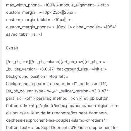
max_width_phone= »100% » module_alignment= »left »
custom_margin= »-10px|25px||25px »
custom_margin_tablet= »-10px||| »
custom_margin_phone= »-10px||| » global_module= »1054″
saved_tabs= »all »]
Extrait
[/et_pb_text][/et_pb_column][/et_pb_row][et_pb_row
_builder_version= »3.0.47″ background_size= »initial »
background_position= »top_left »
background_repeat= »repeat » _i= »1″ _address= »1.1″]
[et_pb_column type= »4_4″ _builder_version= »3.0.47″
parallax= »off » parallax_method= »on »][et_pb_button
button_url= »http://gfic.fr/index.php/home/nos-religions-en-
dialogue/les-lieux-de-la-rencontre/les-sept-dormants-
dephese-rapprochent-les-couples-islamo-chretiens/ »
button_text= »Les Sept Dormants d’Ephèse rapprochent les