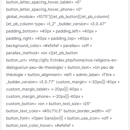
button_letter_spacing_hover_tablet= »0″
button_letter_spacing_hover_phone= »0″
global_module= »1075″][/et_pb_button][/et_pb_column]
[et_pb_column type= »1_2″ _builder_version= »3.0.47″
padding_bottom= »40px » padding_left= »40px »
padding_right= »40px » padding_top= »40px »
background_color= »#efefef » parallax= »off »
parallax_method= »on »][et_pb_button
button_url= »http://gfic.fr/index.php/home/nos-religions-en-
dialogue/un-peu-de-theologie/ » button_text= »Un peu de
théologie » button_alignment= »left » admin_label= »Titre »
_builder_version= »3.0.77″ custom_margin= »-20px|||-40px »
custom_margin_tablet= »-20px|||-40px »
custom_margin_phone= »-20px|||-40px »
custom_button= »on » button_text_size= »25″
button_text_color= »#0c71c3″ button_border_width= »0″
button_font= »Open Sans|on||| » button_use_icon= »off »
button_text_color_hover= »#efefef »