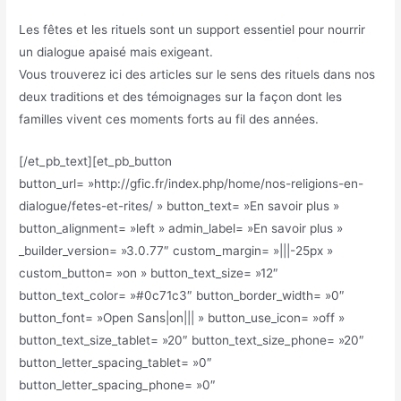
Les fêtes et les rituels sont un support essentiel pour nourrir
un dialogue apaisé mais exigeant.
Vous trouverez ici des articles sur le sens des rituels dans nos
deux traditions et des témoignages sur la façon dont les
familles vivent ces moments forts au fil des années.
[/et_pb_text][et_pb_button
button_url= »http://gfic.fr/index.php/home/nos-religions-en-
dialogue/fetes-et-rites/ » button_text= »En savoir plus »
button_alignment= »left » admin_label= »En savoir plus »
_builder_version= »3.0.77″ custom_margin= »|||-25px »
custom_button= »on » button_text_size= »12″
button_text_color= »#0c71c3″ button_border_width= »0″
button_font= »Open Sans|on||| » button_use_icon= »off »
button_text_size_tablet= »20″ button_text_size_phone= »20″
button_letter_spacing_tablet= »0″
button_letter_spacing_phone= »0″