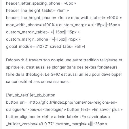
header_letter_spacing_phone= »0px »
header_line_height_tablet= »1em »
header_line_height_phone= »1em » max_width_tablet= »100% »
max_width_phone= »100% » custom_margin= »|-15px||-15px »
custom_margin_tablet= »|-15px||-15px »
custom_margin_phone= »|-15px||-15px »
global_module= »1072″ saved_tabs= »all »]
Découvrir à travers son couple une autre tradition religieuse et
spirituelle, c’est aussi se plonger dans des textes fondateurs,
faire de la théologie. Le GFIC est aussi un lieu pour développer
sa curiosité et ses connaissances.
[/et_pb_text][et_pb_button
button_url= »http://gfic.fr/index.php/home/nos-religions-en-
dialogue/un-peu-de-theologie/ » button_text= »En savoir plus »
button_alignment= »left » admin_label= »En savoir plus »
_builder_version= »3.0.77″ custom_margin= »|||-25px »