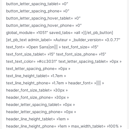
button_letter_spacing_tablet= »0″
button_letter_spacing_phone= »0″
button_letter_spacing_hover_tablet= »0″
button_letter_spacing_hover_phone= »0″
global_module= »1051″ saved_tabs= »all »][/et_pb_button]
[et_pb_text admin_label= »Auteur » _builder_version= »3.0.77″
text_font= »Open Sans|on||| » text_font_size= »15″
text_font_size_tablet= »15″ text_font_size_phone= »15″
text_text_color= »#cc3031″ text_letter_spacing_tablet= »0px »
text_letter_spacing_phone= »0px »
text_line_height_tablet= »1.7em »
text_line_height_phone= »1.7em » header_font= »|||| »
header_font_size_tablet= »30px »
header_font_size_phone= »30px »
header_letter_spacing_tablet= »0px »
header_letter_spacing_phone= »0px »
header_line_height_tablet= »1em »
header_line_height_phone= »1em » max_width_tablet= »100% »