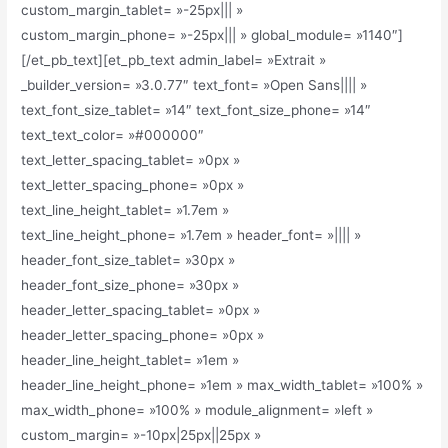
custom_margin_tablet= »-25px||| »
custom_margin_phone= »-25px||| » global_module= »1140″]
[/et_pb_text][et_pb_text admin_label= »Extrait »
_builder_version= »3.0.77″ text_font= »Open Sans|||| »
text_font_size_tablet= »14″ text_font_size_phone= »14″
text_text_color= »#000000″
text_letter_spacing_tablet= »0px »
text_letter_spacing_phone= »0px »
text_line_height_tablet= »1.7em »
text_line_height_phone= »1.7em » header_font= »|||| »
header_font_size_tablet= »30px »
header_font_size_phone= »30px »
header_letter_spacing_tablet= »0px »
header_letter_spacing_phone= »0px »
header_line_height_tablet= »1em »
header_line_height_phone= »1em » max_width_tablet= »100% »
max_width_phone= »100% » module_alignment= »left »
custom_margin= »-10px|25px||25px »