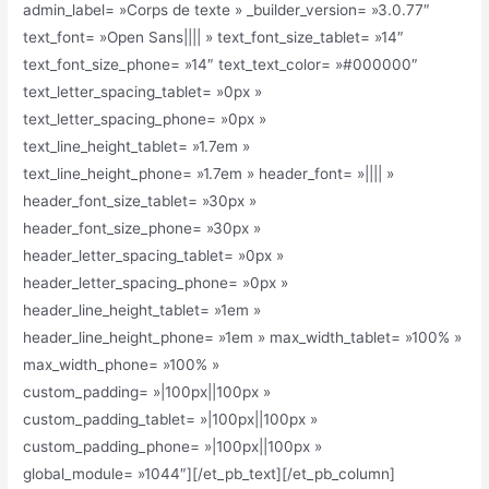
admin_label= »Corps de texte » _builder_version= »3.0.77″
text_font= »Open Sans|||| » text_font_size_tablet= »14″
text_font_size_phone= »14″ text_text_color= »#000000″
text_letter_spacing_tablet= »0px »
text_letter_spacing_phone= »0px »
text_line_height_tablet= »1.7em »
text_line_height_phone= »1.7em » header_font= »|||| »
header_font_size_tablet= »30px »
header_font_size_phone= »30px »
header_letter_spacing_tablet= »0px »
header_letter_spacing_phone= »0px »
header_line_height_tablet= »1em »
header_line_height_phone= »1em » max_width_tablet= »100% »
max_width_phone= »100% »
custom_padding= »|100px||100px »
custom_padding_tablet= »|100px||100px »
custom_padding_phone= »|100px||100px »
global_module= »1044″][/et_pb_text][/et_pb_column]