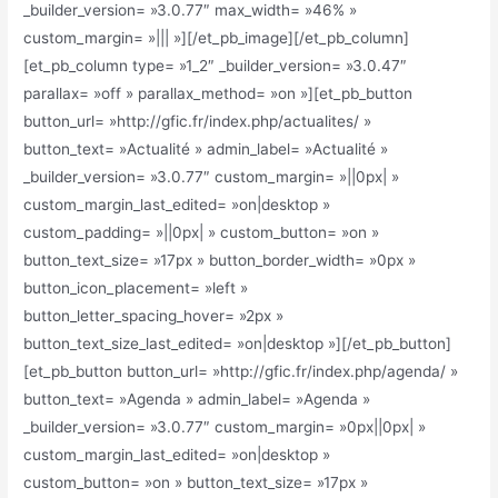
_builder_version= »3.0.77″ max_width= »46% »
custom_margin= »||| »][/et_pb_image][/et_pb_column]
[et_pb_column type= »1_2″ _builder_version= »3.0.47″
parallax= »off » parallax_method= »on »][et_pb_button
button_url= »http://gfic.fr/index.php/actualites/ »
button_text= »Actualité » admin_label= »Actualité »
_builder_version= »3.0.77″ custom_margin= »||0px| »
custom_margin_last_edited= »on|desktop »
custom_padding= »||0px| » custom_button= »on »
button_text_size= »17px » button_border_width= »0px »
button_icon_placement= »left »
button_letter_spacing_hover= »2px »
button_text_size_last_edited= »on|desktop »][/et_pb_button]
[et_pb_button button_url= »http://gfic.fr/index.php/agenda/ »
button_text= »Agenda » admin_label= »Agenda »
_builder_version= »3.0.77″ custom_margin= »0px||0px| »
custom_margin_last_edited= »on|desktop »
custom_button= »on » button_text_size= »17px »