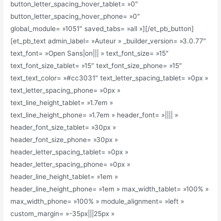
button_letter_spacing_hover_tablet= »0″
button_letter_spacing_hover_phone= »0″
global_module= »1051″ saved_tabs= »all »][/et_pb_button]
[et_pb_text admin_label= »Auteur » _builder_version= »3.0.77″
text_font= »Open Sans|on||| » text_font_size= »15″
text_font_size_tablet= »15″ text_font_size_phone= »15″
text_text_color= »#cc3031″ text_letter_spacing_tablet= »0px »
text_letter_spacing_phone= »0px »
text_line_height_tablet= »1.7em »
text_line_height_phone= »1.7em » header_font= »|||| »
header_font_size_tablet= »30px »
header_font_size_phone= »30px »
header_letter_spacing_tablet= »0px »
header_letter_spacing_phone= »0px »
header_line_height_tablet= »1em »
header_line_height_phone= »1em » max_width_tablet= »100% »
max_width_phone= »100% » module_alignment= »left »
custom_margin= »-35px|||25px »