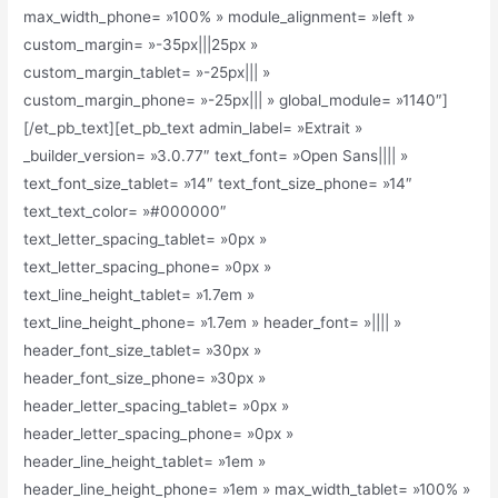
max_width_phone= »100% » module_alignment= »left »
custom_margin= »-35px|||25px »
custom_margin_tablet= »-25px||| »
custom_margin_phone= »-25px||| » global_module= »1140″]
[/et_pb_text][et_pb_text admin_label= »Extrait »
_builder_version= »3.0.77″ text_font= »Open Sans|||| »
text_font_size_tablet= »14″ text_font_size_phone= »14″
text_text_color= »#000000″
text_letter_spacing_tablet= »0px »
text_letter_spacing_phone= »0px »
text_line_height_tablet= »1.7em »
text_line_height_phone= »1.7em » header_font= »|||| »
header_font_size_tablet= »30px »
header_font_size_phone= »30px »
header_letter_spacing_tablet= »0px »
header_letter_spacing_phone= »0px »
header_line_height_tablet= »1em »
header_line_height_phone= »1em » max_width_tablet= »100% »