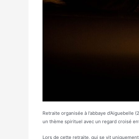
Retraite organisée à l’abbaye d’Aiguebelle 
un thème spirituel avec un regard croisé ent
Lors de cette retraite, qui se vit uniquemen