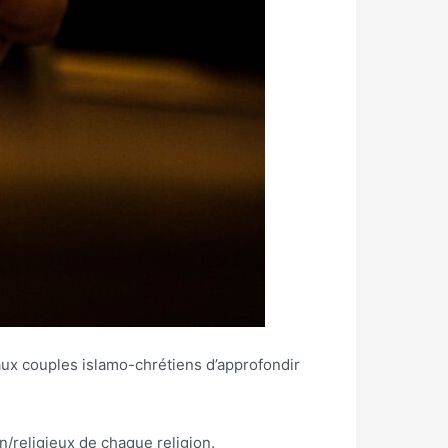
aux couples islamo-chrétiens d’approfondir
n/religieux de chaque religion.