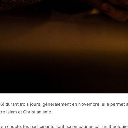
(26) durant trois jours, généralement en Novembre, elle permet 
re Islam et Christianisme.
t en couple, les participants sont accompagnés par un théologie