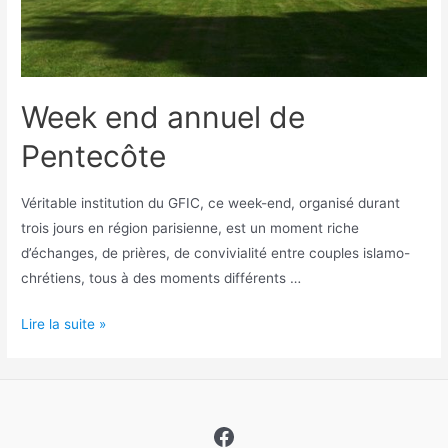
Week end annuel de
Pentecôte
Véritable institution du GFIC, ce week-end, organisé durant
trois jours en région parisienne, est un moment riche
d’échanges, de prières, de convivialité entre couples islamo-
chrétiens, tous à des moments différents …
Week
Lire la suite »
end
annuel
de
Pentecôte
Facebook