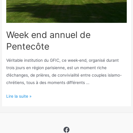
Week end annuel de
Pentecôte
Véritable institution du GFIC, ce week-end, organisé durant
trois jours en région parisienne, est un moment riche
d’échanges, de prières, de convivialité entre couples islamo-
chrétiens, tous à des moments différents …
Week
Lire la suite »
end
annuel
de
Pentecôte
Facebook