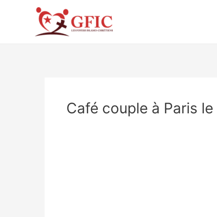
Aller
au
contenu
Café couple à Paris l