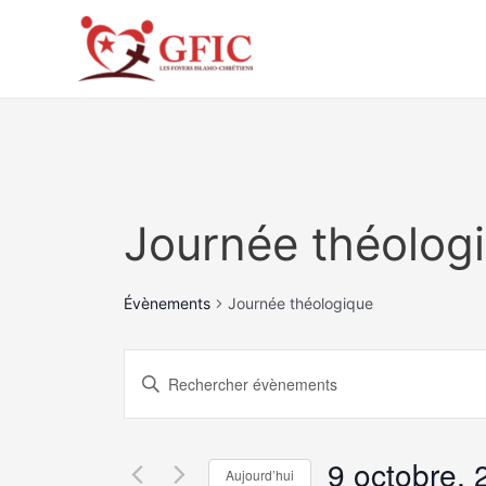
Aller
au
contenu
Journée théolog
Évènements
Journée théologique
Recherche
Saisir
et
mot-
clé.
navigation
9 octobre, 
Rechercher
Aujourd’hui