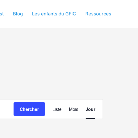
st
Blog
Les enfants du GFIC
Ressources
Navigation
Chercher
Liste
Mois
Jour
de
vues
Évènement