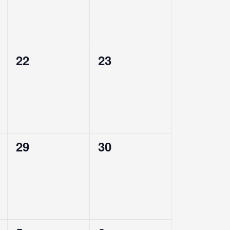
0
0
22
23
,
évènement,
évènement,
0
0
29
30
,
évènement,
évènement,