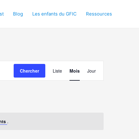
st
Blog
Les enfants du GFIC
Ressources
Navigation
Chercher
Liste
Mois
Jour
de
vues
Évènement
nts
.