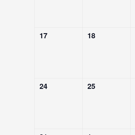
0
0
17
18
évènement,
évènement,
0
0
24
25
évènement,
évènement,